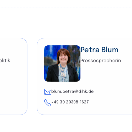
Petra Blum
litik
Pressesprecherin
E-Mail
blum.petra@dihk.de
Telefon
+49 30 20308 1627