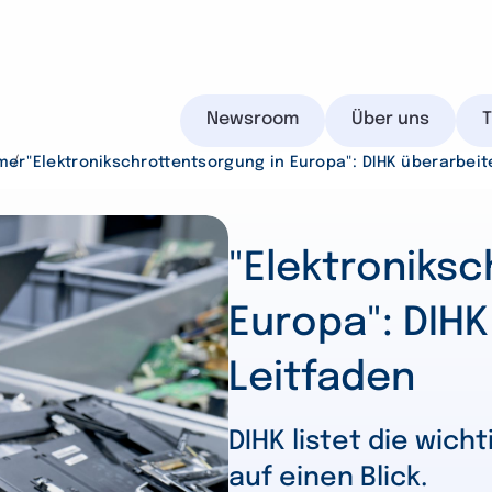
Newsroom
Über uns
mer
"Elektronikschrottentsorgung in Europa": DIHK überarbeit
"Elektroniksc
IHK.de
Europa": DIHK
Leitfaden
Suchen
DIHK listet die wich
auf einen Blick.