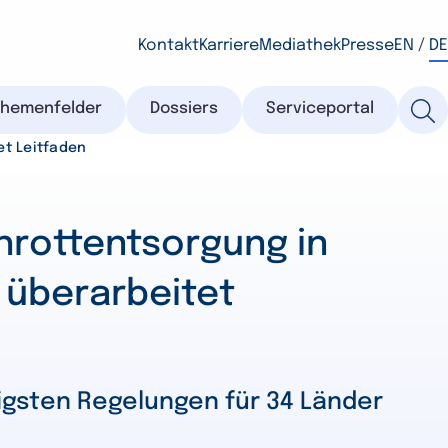
Kontakt
Karriere
Mediathek
Presse
EN
/
DE
Themenfelder
Dossiers
Serviceportal
et Leitfaden
hrottentsorgung in
 überarbeitet
tigsten Regelungen für 34 Länder