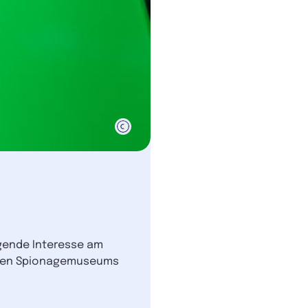
igende Interesse am
schen Spionagemuseums