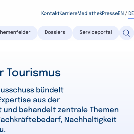
Kontakt
Karriere
Mediathek
Presse
EN
/
DE
Themenfelder
Dossiers
Serviceportal
r Tourismus
ausschuss bündelt
xpertise aus der
t und behandelt zentrale Themen
 Fachkräftebedarf, Nachhaltigkeit
u.