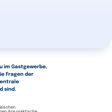
au im Gastgewerbe,
ie Fragen der
zentrale
 sind.
päischen
en ihre praktische