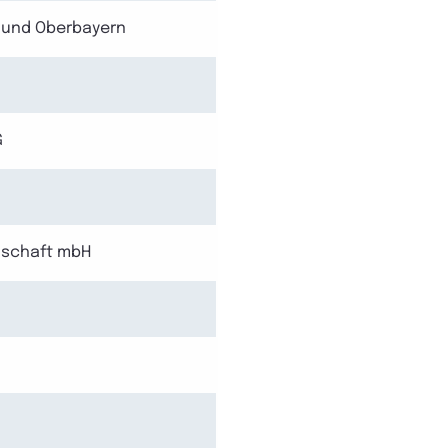
 und Oberbayern
G
lschaft mbH