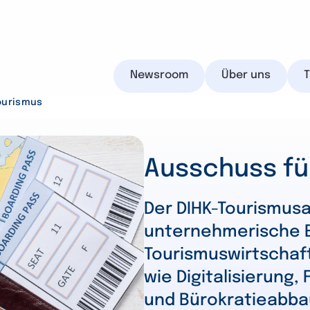
Newsroom
Über uns
ourismus
Ausschuss fü
IHK.de
Der DIHK-Tourismus
unternehmerische E
Tourismuswirtschaf
Suchen
wie Digitalisierung,
und Bürokratieabba