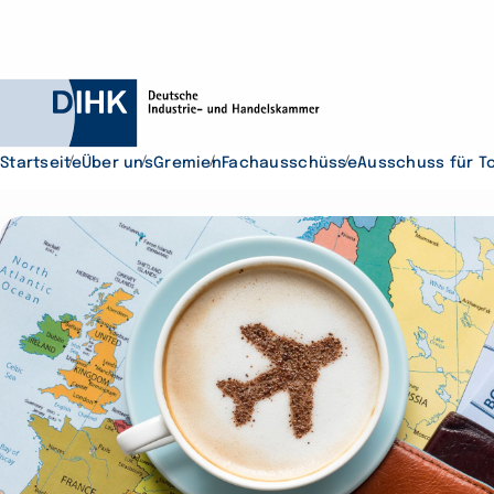
Startseite
Über uns
Gremien
Fachausschüsse
Ausschuss für T
Durchsuchen Sie D