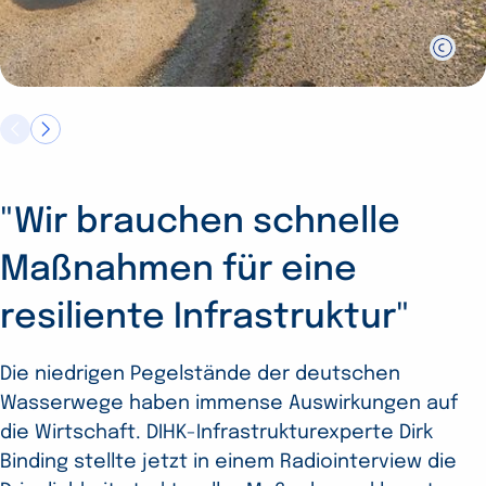
"Wir brauchen schnelle
DIHK-Report
Ausbildungsumfrage 2026:
Maßnahmen für eine
Unternehmensgründung
Betriebe bleiben trotz
resiliente Infrastruktur"
2026
widriger Umstände am Ball
Die niedrigen Pegelstände der deutschen
Wie steht es um den Gründungsstandort
Die Unternehmen schätzen die Qualität und
Wasserwege haben immense Auswirkungen auf
Deutschland? Auf Basis von rund 200.000
Attraktivität der dualen Ausbildung, das zeigt
die Wirtschaft. DIHK-Infrastrukturexperte Dirk
Kontakten im IHK-Gründungsservice und fast 800
einmal mehr die DIHK-Ausbildungsumfrage 2026.
Binding stellte jetzt in einem Radiointerview die
Antworten angehender Jungunternehmer stellt
Dass derzeit dennoch mehr IHK-Betriebe ihr